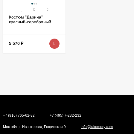
Костюм "Дарина"
красный-серебряный
5 570
₽
+7 (916) 765-62-32
+7 (495) 7-232-232
Мос.обл., г. Ивантеевка, Рощинская 9
info@lukomory.com